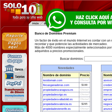
Banco de Dominios Premium
Un factor de éxito en el mundo Internet es contar con un
recordar y que potencie las actividades de mercadeo.
Más de 4000 nombres especialmente seleccionados por 
adquiridos a precios promocionales.
Buscar dominios:
Novedades
Nombre de dominio
Precio
Nombr
testdomain.com
Ofertar!
asesor
fincasganaderas.com
$199
creden
propiedadeszaragoza.es
Ofertar!
empres
propiedadesvigo.es
Ofertar!
merca
propiedadesvalladolid.es
Ofertar!
agroem
propiedadesvalencia.es
$295
negoci
propiedadestenerife.es
Ofertar!
anunci