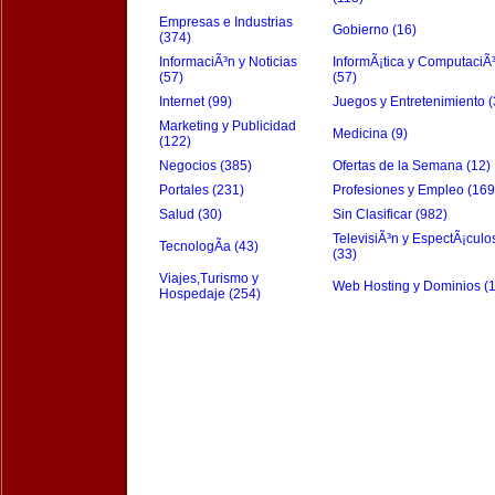
Empresas e Industrias
Gobierno (16)
(374)
InformaciÃ³n y Noticias
InformÃ¡tica y ComputaciÃ
(57)
(57)
Internet (99)
Juegos y Entretenimiento (
Marketing y Publicidad
Medicina (9)
(122)
Negocios (385)
Ofertas de la Semana (12)
Portales (231)
Profesiones y Empleo (169
Salud (30)
Sin Clasificar (982)
TelevisiÃ³n y EspectÃ¡culo
TecnologÃ­a (43)
(33)
Viajes,Turismo y
Web Hosting y Dominios (
Hospedaje (254)