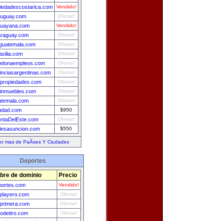
iedadescostarica.com
Vendido!
ruguay.com
Ofertar!
guayana.com
Vendido!
araguay.com
Ofertar!
guatemala.com
Ofertar!
asilia.com
Ofertar!
celonaempleos.com
Ofertar!
inciasargentinas.com
Ofertar!
propiedades.com
Ofertar!
einmuebles.com
Ofertar!
atemala.com
Ofertar!
udad.com
$950
ntaDelEste.com
Ofertar!
lesasuncion.com
$550
er mas de PaÃ­ses Y Ciudades
Deportes
re de dominio
Precio
portes.com
Vendido!
lplayero.com
Ofertar!
lprimera.com
Ofertar!
odetiro.com
Ofertar!