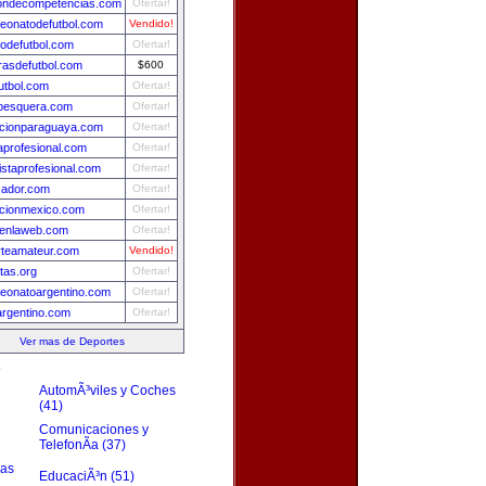
iondecompetencias.com
Ofertar!
eonatodefutbol.com
Vendido!
dodefutbol.com
Ofertar!
asdefutbol.com
$600
utbol.com
Ofertar!
pesquera.com
Ofertar!
ccionparaguaya.com
Ofertar!
profesional.com
Ofertar!
listaprofesional.com
Ofertar!
zador.com
Ofertar!
ccionmexico.com
Ofertar!
lenlaweb.com
Ofertar!
rteamateur.com
Vendido!
stas.org
Ofertar!
eonatoargentino.com
Ofertar!
argentino.com
Ofertar!
Ver mas de Deportes
s
AutomÃ³viles y Coches
(41)
Comunicaciones y
TelefonÃ­a (37)
zas
EducaciÃ³n (51)