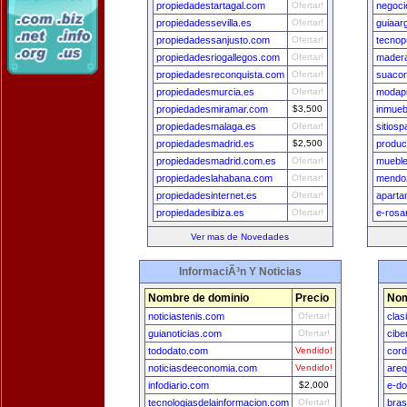
propiedadestartagal.com
Ofertar!
negoci
propiedadessevilla.es
Ofertar!
guiaar
propiedadessanjusto.com
Ofertar!
tecnop
propiedadesriogallegos.com
Ofertar!
madera
propiedadesreconquista.com
Ofertar!
suacon
propiedadesmurcia.es
Ofertar!
modapr
propiedadesmiramar.com
$3,500
inmueb
propiedadesmalaga.es
Ofertar!
sitios
propiedadesmadrid.es
$2,500
produ
propiedadesmadrid.com.es
Ofertar!
mueble
propiedadeslahabana.com
Ofertar!
mendoz
propiedadesinternet.es
Ofertar!
aparta
propiedadesibiza.es
Ofertar!
e-rosa
Ver mas de Novedades
InformaciÃ³n Y Noticias
Nombre de dominio
Precio
Nom
noticiastenis.com
Ofertar!
clas
guianoticias.com
Ofertar!
cibe
tododato.com
Vendido!
cord
noticiasdeeconomia.com
Vendido!
areq
infodiario.com
$2,000
e-do
tecnologiasdelainformacion.com
Ofertar!
bras