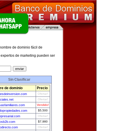
 nombre de dominio fácil de
expertos de marketing pueden ser
Sin Clasificar
e de dominio
Precio
esdeinversion.com
Ofertar!
ciales.net
Ofertar!
asfamiliares.com
Vendido!
dopropiedades.com
$5,500
presarial.com
Ofertar!
osb2b.com
$7,980
odirecto.com
Ofertar!