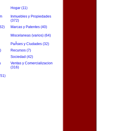
Hogar (11)
³n
Inmuebles y Propiedades
(372)
32)
Marcas y Patentes (40)
Miscelaneas (varios) (64)
PaÃ­ses y Ciudades (32)
)
Recursos (7)
Sociedad (42)
s
Ventas y Comercializacion
(316)
151)