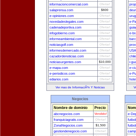
informacioncomercial.com
Ofertar!
prop
salaprensa.com
$600
deu
e-opiniones.com
Ofertar!
uru
novedadeslegales.com
Ofertar!
e-P
cadenadeportiva.com
Ofertar!
guia
infogobierno.com
Ofertar!
e-br
informeambiental.com
Ofertar!
bar
noticiasgolf.com
Ofertar!
prov
informesdemercado.com
Ofertar!
USA
cazadordenoticias.com
Ofertar!
chil
noticiasurgentes.com
$10,000
i-gu
e-mapa.com
Ofertar!
e-ci
e-periodicos.com
Ofertar!
e-Pu
ediarios.com
Ofertar!
hote
Ver mas de InformaciÃ³n Y Noticias
V
Negocios
Nombre de dominio
Precio
Nomb
abcnegocios.com
Vendido!
e-De
franquiciagratis.com
Ofertar!
futbo
ZonaNegocios.com
$1,500
futbo
gestiondenegocio.com
Ofertar!
camp