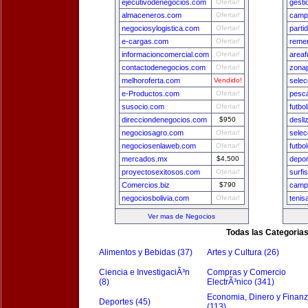
ejecutivodenegocios.com
Ofertar!
gest
almaceneros.com
Ofertar!
camp
negociosylogistica.com
Ofertar!
parti
e-cargas.com
Ofertar!
remer
informacioncomercial.com
Ofertar!
areaf
contactodenegocios.com
Ofertar!
zona
melhoroferta.com
Vendido!
sele
e-Productos.com
Ofertar!
pesca
susocio.com
Ofertar!
futbo
direcciondenegocios.com
$950
desli
negociosagro.com
Ofertar!
sele
negociosenlaweb.com
Ofertar!
futbo
mercados.mx
$4,500
depo
proyectosexitosos.com
Ofertar!
surfi
Comercios.biz
$790
camp
negociosbolivia.com
Ofertar!
tenis
Ver mas de Negocios
Todas las Categoria
Alimentos y Bebidas (37)
Artes y Cultura (26)
Ciencia e InvestigaciÃ³n
Compras y Comercio
(8)
ElectrÃ³nico (341)
Economia, Dinero y Finan
Deportes (45)
(113)