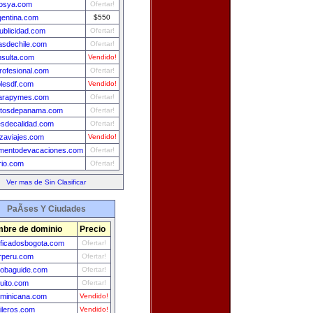
osya.com
Ofertar!
gentina.com
$550
ublicidad.com
Ofertar!
sdechile.com
Ofertar!
sulta.com
Vendido!
ofesional.com
Ofertar!
lesdf.com
Vendido!
parapymes.com
Ofertar!
ctosdepanama.com
Ofertar!
sdecalidad.com
Ofertar!
aviajes.com
Vendido!
mentodevacaciones.com
Ofertar!
rio.com
Ofertar!
Ver mas de Sin Clasificar
PaÃ­ses Y Ciudades
bre de dominio
Precio
ificadosbogota.com
Ofertar!
rperu.com
Ofertar!
obaguide.com
Ofertar!
uito.com
Ofertar!
minicana.com
Vendido!
ileros.com
Vendido!