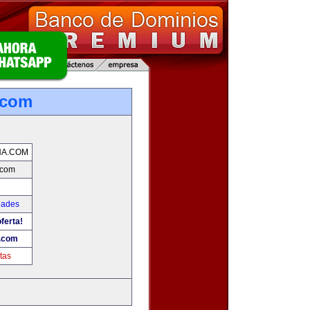
.com
NA.COM
.com
dades
ferta!
.com
tas