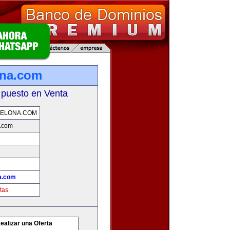
ona.com
 puesto en Venta
CELONA.COM
a.com
a.com
tas
ealizar una Oferta