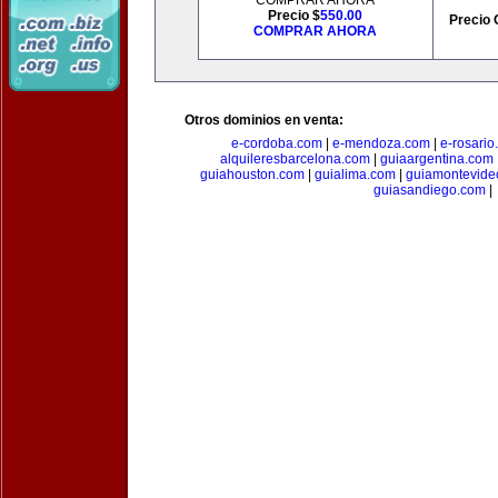
COMPRAR AHORA
Precio $
550.00
Precio 
COMPRAR AHORA
Otros dominios en venta:
e-cordoba.com
|
e-mendoza.com
|
e-rosario
alquileresbarcelona.com
|
guiaargentina.com
guiahouston.com
|
guialima.com
|
guiamontevide
guiasandiego.com
|