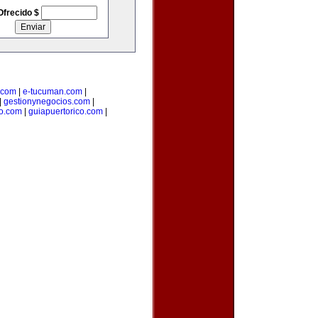
Ofrecido $
.com
|
e-tucuman.com
|
|
gestionynegocios.com
|
o.com
|
guiapuertorico.com
|