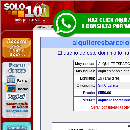
alquileresbarcel
El dueño de este dominio lo ha
Mayusculas:
ALQUILERESBAR
Minusculas:
alquileresbarcelon
Longitud:
19 caracteres
Categorias:
Sin Clasificar
Precio:
$550.00
Visitar!
alquileresbarcelon
Serán consideradas ofer
R