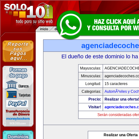
agenciadecoch
El dueño de este dominio lo ha
Mayusculas:
AGENCIADECOCH
Minusculas:
agenciadecoches.c
Longitud:
15 caracteres
Categorias:
AutomÃ³viles y Coc
Precio:
Realizar una oferta
Visitar!
agenciadecoches.
Serán consideradas ofer
Realizar una Oferta