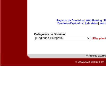
Registro de Dominios
|
Web Hosting
|
D
Dominios Expirados
|
Industrias
|
Indu
Categorías de Dominio:
[Pág. princi
** Precios expre
© 2002/2022 Solo10.com