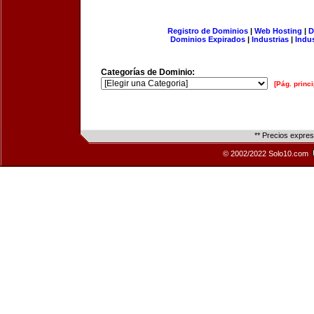
Registro de Dominios
|
Web Hosting
|
D
Dominios Expirados
|
Industrias
|
Indu
Categorías de Dominio:
[Pág. princi
** Precios expre
© 2002/2022 Solo10.com