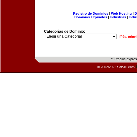
Registro de Dominios
|
Web Hosting
|
D
Dominios Expirados
|
Industrias
|
Indu
Categorías de Dominio:
[Pág. princi
** Precios expre
© 2002/2022 Solo10.com