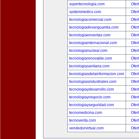
supertecnologia.com
Ofer
systemmedics.com
Ofer
tecnologiacomercial.com
Ofer
tecnologiadevanguardia.com
Ofer
tecnologiaenventas.com
Ofer
tecnologiainternacional.com
Ofer
tecnologianuclear.com
Ofer
tecnologiarenovable.com
Ofer
tecnologiasanitaria.com
Ofer
tecnologiasdelainformacion.com
Ofer
tecnologiasindustriales.com
Ofer
tecnologiaydesarrollo.com
Ofer
tecnologiaynegocio.com
Ofer
tecnologiayseguridad.com
Ofer
tecnomedicina.com
Ofer
tecnoventa.com
Ofer
vendedorvirtual.com
Ofer