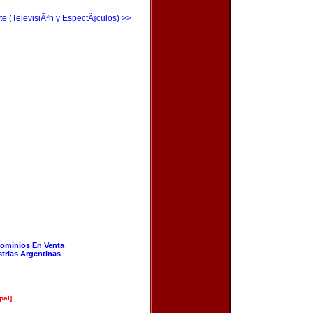
te (TelevisiÃ³n y EspectÃ¡culos) >>
ominios En Venta
strias Argentinas
pal]