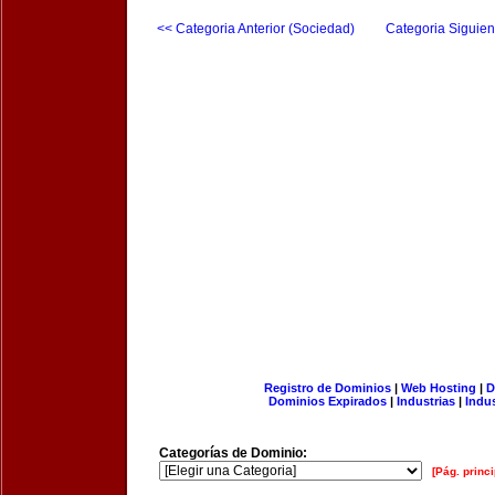
<< Categoria Anterior (Sociedad)
Categoria Siguien
Registro de Dominios
|
Web Hosting
|
D
Dominios Expirados
|
Industrias
|
Indu
Categorías de Dominio:
[Pág. princi