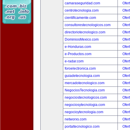
camaraseguridad.com
Ofer
centrotecnologia.com
Ofer
cientificamente.com
Ofer
consultorestecnologicos.com
Ofer
directoriotecnologico.com
Ofer
DominiosMexico.com
Ofer
e-Honduras.com
Ofer
e-Productos.com
Ofer
e-radar.com
Ofer
foroelectronica.com
Ofer
guiadetecnologia.com
Ofer
mercadotecnologico.com
Ofer
NegociosTecnologia.com
Ofer
negociostecnologicos.com
Ofer
negociosytecnologia.com
Ofer
negocioytecnologia.com
Ofer
networxs.com
Ofer
portaltecnologico.com
Ofer