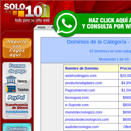
Dominios de la Categoría -
43 dominios en esta categ
Mostrando 1 de 43
Nombre de Dominio
Precio
webhostingpro.com
$20,0
productosdigitales.com
$4,95
PagosInternet.com
$1,50
tecnoguia.com
$980
e-Soporte.com
$800
mundotecnologico.com
$690
productostecnologicos.com
$600
audiotecnologia.com
Ofer