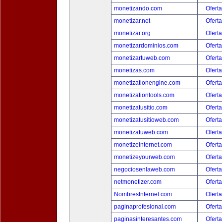
monetizando.com
Oferta
monetizar.net
Oferta
monetizar.org
Oferta
monetizardominios.com
Oferta
monetizartuweb.com
Oferta
monetizas.com
Oferta
monetizationengine.com
Oferta
monetizationtools.com
Oferta
monetizatusitio.com
Oferta
monetizatusitioweb.com
Oferta
monetizatuweb.com
Oferta
monetizeinternet.com
Oferta
monetizeyourweb.com
Oferta
negociosenlaweb.com
Oferta
netmonetizer.com
Oferta
NombresInternet.com
Oferta
paginaprofesional.com
Oferta
paginasinteresantes.com
Oferta